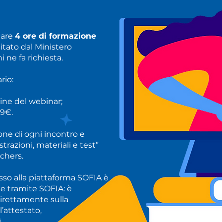
care
4 ore di formazione
tato dal Ministero
i ne fa richiesta.
rio:
ine del webinar;
29€.
ione di ogni incontro e
trazioni, materiali e test”
chers.
sso alla piattaforma SOFIA è
he tramite SOFIA: è
a direttamente sulla
l’attestato,
.