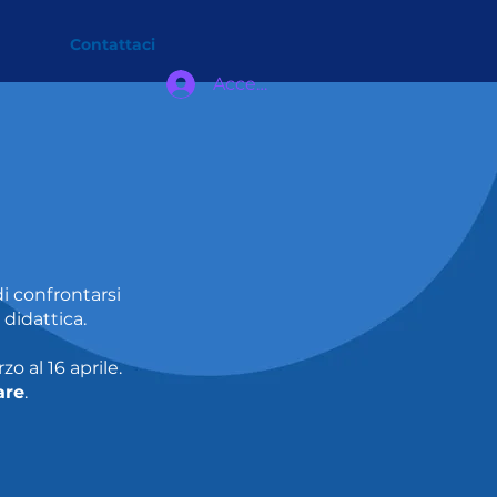
Contattaci
Accedi
i confrontarsi
 didattica.
 al 16 aprile.
are
.