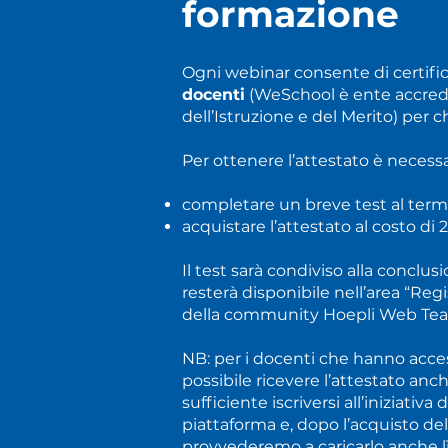
formazione
Ogni webinar consente di certifi
docenti
(WeSchool è ente accredi
dell’Istruzione e del Merito) per ch
Per ottenere l’attestato è necessa
completare un breve test al term
acquistare l’attestato al costo di 
Il test sarà condiviso alla conclus
resterà disponibile nell’area “Regis
della community Hoepli Web Tea
NB: per i docenti che hanno acce
possibile ricevere l’attestato anc
sufficiente iscriversi all’iniziativ
piattaforma e, dopo l’acquisto del
provvederemo a caricarlo anche lì