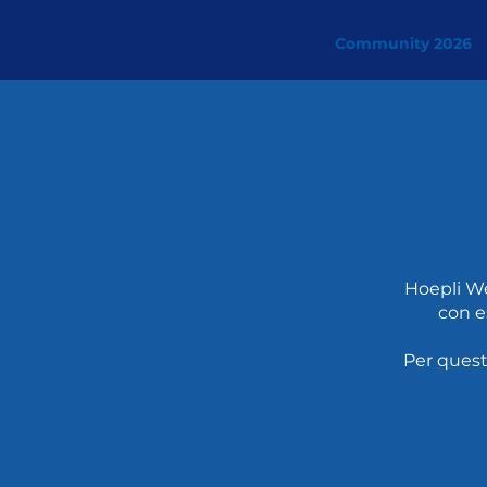
Community 2026
Hoepli We
con e
Per quest